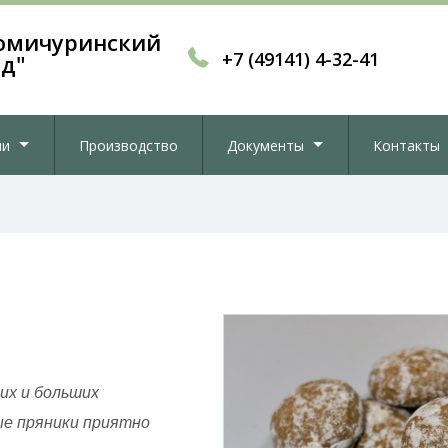
омичуринский
+7 (49141) 4-32-41
од"
ии
Производство
Документы
Контакты
их и больших
е пряники приятно