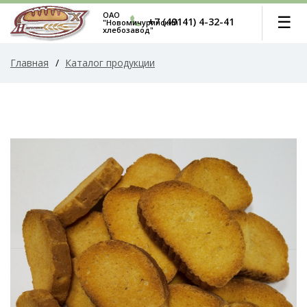
ОАО
☰
+7 (49141) 4-32-41
"Новомичуринский
хлебозавод"
Главная
/
Каталог продукции